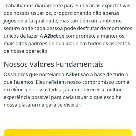
Trabalhamos diariamente para superar as expectativas
dos nossos usuários, proporcionando não apenas
jogos de alta qualidade, mas também um ambiente
seguro onde cada pessoa pode desfrutar de momentos
únicos de lazer. A
A2bet
se compromete a manter os
mais altos padrões de qualidade em todos os aspectos
de nossa operação.
Nossos Valores Fundamentais
Os valores que norteiam a
A2bet
são a base de tudo o
que fazemos. Eles refletem nosso compromisso com a
excelência e nossa dedicação em oferecer a melhor
experiência possível para cada usuário que escolhe
nossa plataforma para se divertir.