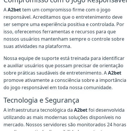
A
A2bet
tem um compromisso firme com o jogo
responsável. Acreditamos que o entretenimento deve
ser sempre uma experiência positiva e controlada. Por
isso, oferecemos ferramentas e recursos para que
nossos usuários mantenham sempre o controle sobre
suas atividades na plataforma.
Nossa equipe de suporte está treinada para identificar
e auxiliar usuários que possam precisar de orientação
sobre práticas saudáveis de entretenimento. A
A2bet
promove ativamente a consciência sobre a importância
do jogo responsável em toda nossa comunidade.
Tecnologia e Segurança
A infraestrutura tecnológica da
A2bet
foi desenvolvida
utilizando as mais modernas soluções disponíveis no
mercado. Nossos servidores são monitorados 24 horas