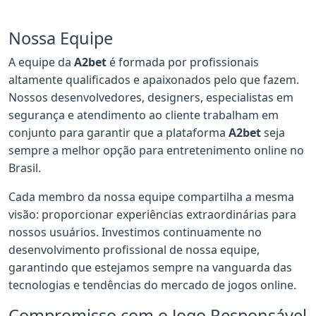
Nossa Equipe
A equipe da
A2bet
é formada por profissionais
altamente qualificados e apaixonados pelo que fazem.
Nossos desenvolvedores, designers, especialistas em
segurança e atendimento ao cliente trabalham em
conjunto para garantir que a plataforma
A2bet
seja
sempre a melhor opção para entretenimento online no
Brasil.
Cada membro da nossa equipe compartilha a mesma
visão: proporcionar experiências extraordinárias para
nossos usuários. Investimos continuamente no
desenvolvimento profissional de nossa equipe,
garantindo que estejamos sempre na vanguarda das
tecnologias e tendências do mercado de jogos online.
Compromisso com o Jogo Responsável